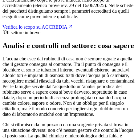
accreditamento (elenco prove rev. 29 del 16/06/2025). Nelle schede
dei pacchetti distinguiamo sempre i parametri accreditati da quelli
eseguiti come prove interne qualificate.
Verifica lo scopo su ACCREDIA
Il settore in breve
Analisi e controlli nel settore:
cosa sapere
L’acqua che esce dai rubinetti di casa non è sempre uguale a quella
che il gestore consegna al contatore. Tra il punto di consegna e il
bicchiere ci sono le tubazioni interne, eventuali cisterne, autoclavi,
addolcitori e impianti di osmosi: tratti dove l’acqua può cambiare,
raccogliere metalli rilasciati da tubi vecchi, ristagnare o contaminarsi.
Per le famiglie servite dall’acquedotto un’analisi periodica del
rubinetto serve a sapere cosa si beve davvero, soprattutto in case
datate, dopo un periodo di assenza prolungata o quando l’acqua
cambia colore, sapore o odore. Non è un obbligo per il singolo
cittadino, ma è il modo concreto per togliersi ogni dubbio con un
dato di laboratorio anziché con un’impressione.
Chi si rifornisce da un pozzo o da una sorgente privata si trova in
una situazione diversa: non c’è nessun gestore che controlla l’acqua
al posto suo. La qualità chimica e microbiologica della falda è