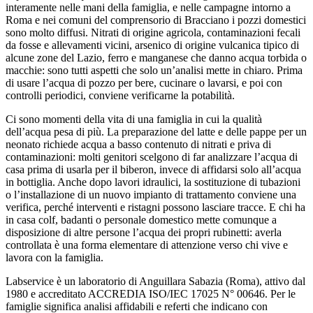
interamente nelle mani della famiglia, e nelle campagne intorno a
Roma e nei comuni del comprensorio di Bracciano i pozzi domestici
sono molto diffusi. Nitrati di origine agricola, contaminazioni fecali
da fosse e allevamenti vicini, arsenico di origine vulcanica tipico di
alcune zone del Lazio, ferro e manganese che danno acqua torbida o
macchie: sono tutti aspetti che solo un’analisi mette in chiaro. Prima
di usare l’acqua di pozzo per bere, cucinare o lavarsi, e poi con
controlli periodici, conviene verificarne la potabilità.
Ci sono momenti della vita di una famiglia in cui la qualità
dell’acqua pesa di più. La preparazione del latte e delle pappe per un
neonato richiede acqua a basso contenuto di nitrati e priva di
contaminazioni: molti genitori scelgono di far analizzare l’acqua di
casa prima di usarla per il biberon, invece di affidarsi solo all’acqua
in bottiglia. Anche dopo lavori idraulici, la sostituzione di tubazioni
o l’installazione di un nuovo impianto di trattamento conviene una
verifica, perché interventi e ristagni possono lasciare tracce. E chi ha
in casa colf, badanti o personale domestico mette comunque a
disposizione di altre persone l’acqua dei propri rubinetti: averla
controllata è una forma elementare di attenzione verso chi vive e
lavora con la famiglia.
Labservice è un laboratorio di Anguillara Sabazia (Roma), attivo dal
1980 e accreditato ACCREDIA ISO/IEC 17025 N° 00646. Per le
famiglie significa analisi affidabili e referti che indicano con