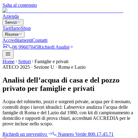
Salta al contenuto
Azienda
Servizi
Tariffario
Shop
Risorse
Accreditamenti
Contatti
06 99607045
Richiedi Analisi
Home
Settori
Famiglie e privati
ATECO 2025 · Sezione U · Roma e Lazio
Analisi dell’acqua di casa e del
pozzo
privato
per famiglie e privati
Acqua del rubinetto, pozzi e sorgenti private, acqua per il neonato,
controlli dopo i lavori idraulici: Labservice analizza l’acqua delle
famiglie di Roma e del Lazio dal 1980, con kit di campionamento a
domicilio e rapporti di prova chiari, accreditati ACCREDIA per le
prove incluse nello scopo.
Richiedi un preventivo
Numero Verde 800.17.45.71