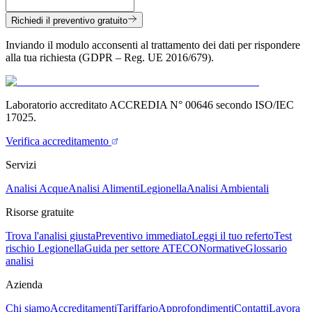
Richiedi il preventivo gratuito
Inviando il modulo acconsenti al trattamento dei dati per rispondere
alla tua richiesta (GDPR – Reg. UE 2016/679).
Laboratorio accreditato ACCREDIA N° 00646 secondo ISO/IEC
17025.
Verifica accreditamento
Servizi
Analisi Acque
Analisi Alimenti
Legionella
Analisi Ambientali
Risorse gratuite
Trova l'analisi giusta
Preventivo immediato
Leggi il tuo referto
Test
rischio Legionella
Guida per settore ATECO
Normative
Glossario
analisi
Azienda
Chi siamo
Accreditamenti
Tariffario
Approfondimenti
Contatti
Lavora