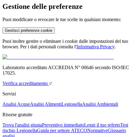
Gestione delle preferenze
Puoi modificare o revocare le tue scelte in qualsiasi momento:
Gestisci preferenze cookie
Puoi inoltre gestire o eliminare i cookie dalle impostazioni del tuo
browser. Per i dati personali consulta l'
Informativa Privacy
.
Laboratorio accreditato ACCREDIA N° 00646 secondo ISO/IEC
17025.
Verifica accreditamento
Servizi
Analisi Acque
Analisi Alimenti
Legionella
Analisi Ambientali
Risorse gratuite
Trova l'analisi giusta
Preventivo immediato
Leggi il tuo referto
Test
rischio Legionella
Guida per settore ATECO
Normative
Glossario
analisi