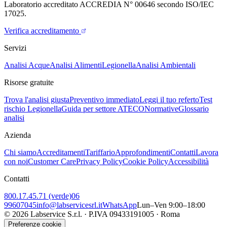
Laboratorio accreditato ACCREDIA N° 00646 secondo ISO/IEC
17025.
Verifica accreditamento
Servizi
Analisi Acque
Analisi Alimenti
Legionella
Analisi Ambientali
Risorse gratuite
Trova l'analisi giusta
Preventivo immediato
Leggi il tuo referto
Test
rischio Legionella
Guida per settore ATECO
Normative
Glossario
analisi
Azienda
Chi siamo
Accreditamenti
Tariffario
Approfondimenti
Contatti
Lavora
con noi
Customer Care
Privacy Policy
Cookie Policy
Accessibilità
Contatti
800.17.45.71 (verde)
06
99607045
info@labservicesrl.it
WhatsApp
Lun–Ven 9:00–18:00
©
2026
Labservice S.r.l. · P.IVA 09433191005 · Roma
Preferenze cookie