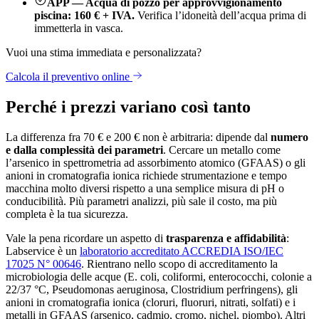
APP — Acqua di pozzo per approvvigionamento
piscina: 160 € + IVA.
Verifica l’idoneità dell’acqua prima di
immetterla in vasca.
Vuoi una stima immediata e personalizzata?
Calcola il preventivo online
Perché i prezzi variano così tanto
La differenza fra 70 € e 200 € non è arbitraria: dipende dal
numero
e dalla complessità dei parametri
. Cercare un metallo come
l’arsenico in spettrometria ad assorbimento atomico (GFAAS) o gli
anioni in cromatografia ionica richiede strumentazione e tempo
macchina molto diversi rispetto a una semplice misura di pH o
conducibilità. Più parametri analizzi, più sale il costo, ma più
completa è la tua sicurezza.
Vale la pena ricordare un aspetto di
trasparenza e affidabilità
:
Labservice è un
laboratorio accreditato ACCREDIA ISO/IEC
17025 N° 00646
. Rientrano nello scopo di accreditamento la
microbiologia delle acque (E. coli, coliformi, enterococchi, colonie a
22/37 °C, Pseudomonas aeruginosa, Clostridium perfringens), gli
anioni in cromatografia ionica (cloruri, fluoruri, nitrati, solfati) e i
metalli in GFAAS (arsenico, cadmio, cromo, nichel, piombo). Altri