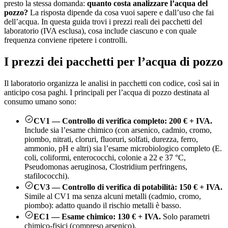
presto la stessa domanda:
quanto costa analizzare l’acqua del
pozzo?
La risposta dipende da cosa vuoi sapere e dall’uso che fai
dell’acqua. In questa guida trovi i prezzi reali dei pacchetti del
laboratorio (IVA esclusa), cosa include ciascuno e con quale
frequenza conviene ripetere i controlli.
I prezzi dei pacchetti per l’acqua di pozzo
Il laboratorio organizza le analisi in pacchetti con codice, così sai in
anticipo cosa paghi. I principali per l’acqua di pozzo destinata al
consumo umano sono:
CV1 — Controllo di verifica completo: 200 € + IVA.
Include sia l’esame chimico (con arsenico, cadmio, cromo,
piombo, nitrati, cloruri, fluoruri, solfati, durezza, ferro,
ammonio, pH e altri) sia l’esame microbiologico completo (E.
coli, coliformi, enterococchi, colonie a 22 e 37 °C,
Pseudomonas aeruginosa, Clostridium perfringens,
stafilococchi).
CV3 — Controllo di verifica di potabilità: 150 € + IVA.
Simile al CV1 ma senza alcuni metalli (cadmio, cromo,
piombo): adatto quando il rischio metalli è basso.
EC1 — Esame chimico: 130 € + IVA.
Solo parametri
chimico-fisici (compreso arsenico).