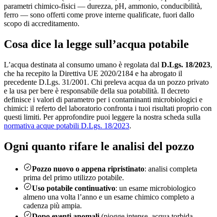
parametri chimico-fisici — durezza, pH, ammonio, conducibilità,
ferro — sono offerti come prove interne qualificate, fuori dallo
scopo di accreditamento.
Cosa dice la legge sull’acqua potabile
L’acqua destinata al consumo umano è regolata dal
D.Lgs. 18/2023
,
che ha recepito la Direttiva UE 2020/2184 e ha abrogato il
precedente D.Lgs. 31/2001. Chi preleva acqua da un pozzo privato
e la usa per bere è responsabile della sua potabilità. Il decreto
definisce i valori di parametro per i contaminanti microbiologici e
chimici: il referto del laboratorio confronta i tuoi risultati proprio con
questi limiti. Per approfondire puoi leggere la nostra scheda sulla
normativa acque potabili D.Lgs. 18/2023
.
Ogni quanto rifare le analisi del pozzo
Pozzo nuovo o appena ripristinato
: analisi completa
prima del primo utilizzo potabile.
Uso potabile continuativo
: un esame microbiologico
almeno una volta l’anno e un esame chimico completo a
cadenza più ampia.
Dopo eventi anomali
(piogge intense, acqua torbida,