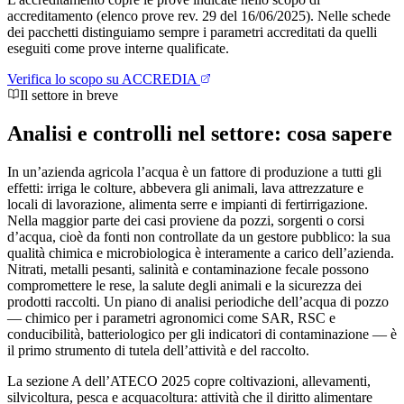
accreditamento (elenco prove rev. 29 del 16/06/2025). Nelle schede
dei pacchetti distinguiamo sempre i parametri accreditati da quelli
eseguiti come prove interne qualificate.
Verifica lo scopo su ACCREDIA
Il settore in breve
Analisi e controlli nel settore:
cosa sapere
In un’azienda agricola l’acqua è un fattore di produzione a tutti gli
effetti: irriga le colture, abbevera gli animali, lava attrezzature e
locali di lavorazione, alimenta serre e impianti di fertirrigazione.
Nella maggior parte dei casi proviene da pozzi, sorgenti o corsi
d’acqua, cioè da fonti non controllate da un gestore pubblico: la sua
qualità chimica e microbiologica è interamente a carico dell’azienda.
Nitrati, metalli pesanti, salinità e contaminazione fecale possono
compromettere le rese, la salute degli animali e la sicurezza dei
prodotti raccolti. Un piano di analisi periodiche dell’acqua di pozzo
— chimico per i parametri agronomici come SAR, RSC e
conducibilità, batteriologico per gli indicatori di contaminazione — è
il primo strumento di tutela dell’attività e del raccolto.
La sezione A dell’ATECO 2025 copre coltivazioni, allevamenti,
silvicoltura, pesca e acquacoltura: attività che il diritto alimentare