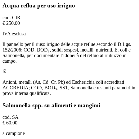
Acqua reflua per uso irriguo
cod.
CIR
€ 250,00
IVA esclusa
Il pannello per il riuso irriguo delle acque reflue secondo il D.Lgs.
152/2006: COD, BOD₅, solidi sospesi, metalli, nutrienti, E. coli e
Salmonella, per documentare l’idoneità del refluo al riutilizzo in
campo.
Anioni, metalli (As, Cd, Cr, Pb) ed Escherichia coli accreditati
ACCREDIA; COD, BOD₅, SST, Salmonella e restanti parametri in
prova interna qualificata.
Salmonella spp. su alimenti e mangimi
cod.
SA
€ 60,00
a campione