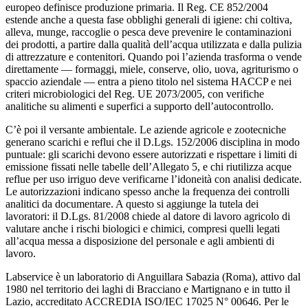
europeo definisce produzione primaria. Il Reg. CE 852/2004
estende anche a questa fase obblighi generali di igiene: chi coltiva,
alleva, munge, raccoglie o pesca deve prevenire le contaminazioni
dei prodotti, a partire dalla qualità dell’acqua utilizzata e dalla pulizia
di attrezzature e contenitori. Quando poi l’azienda trasforma o vende
direttamente — formaggi, miele, conserve, olio, uova, agriturismo o
spaccio aziendale — entra a pieno titolo nel sistema HACCP e nei
criteri microbiologici del Reg. UE 2073/2005, con verifiche
analitiche su alimenti e superfici a supporto dell’autocontrollo.
C’è poi il versante ambientale. Le aziende agricole e zootecniche
generano scarichi e reflui che il D.Lgs. 152/2006 disciplina in modo
puntuale: gli scarichi devono essere autorizzati e rispettare i limiti di
emissione fissati nelle tabelle dell’Allegato 5, e chi riutilizza acque
reflue per uso irriguo deve verificarne l’idoneità con analisi dedicate.
Le autorizzazioni indicano spesso anche la frequenza dei controlli
analitici da documentare. A questo si aggiunge la tutela dei
lavoratori: il D.Lgs. 81/2008 chiede al datore di lavoro agricolo di
valutare anche i rischi biologici e chimici, compresi quelli legati
all’acqua messa a disposizione del personale e agli ambienti di
lavoro.
Labservice è un laboratorio di Anguillara Sabazia (Roma), attivo dal
1980 nel territorio dei laghi di Bracciano e Martignano e in tutto il
Lazio, accreditato ACCREDIA ISO/IEC 17025 N° 00646. Per le