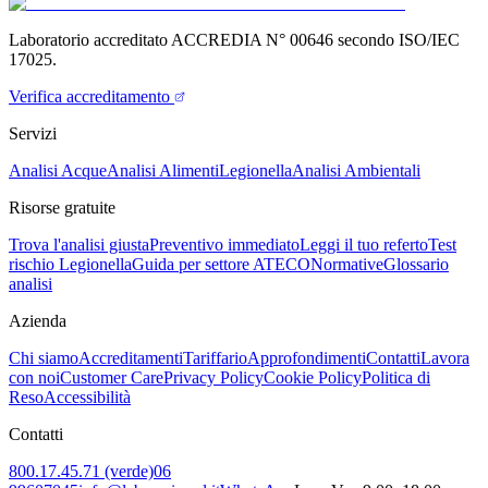
Laboratorio accreditato ACCREDIA N° 00646 secondo ISO/IEC
17025.
Verifica accreditamento
Servizi
Analisi Acque
Analisi Alimenti
Legionella
Analisi Ambientali
Risorse gratuite
Trova l'analisi giusta
Preventivo immediato
Leggi il tuo referto
Test
rischio Legionella
Guida per settore ATECO
Normative
Glossario
analisi
Azienda
Chi siamo
Accreditamenti
Tariffario
Approfondimenti
Contatti
Lavora
con noi
Customer Care
Privacy Policy
Cookie Policy
Politica di
Reso
Accessibilità
Contatti
800.17.45.71 (verde)
06