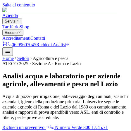
Salta al contenuto
Azienda
Servizi
Tariffario
Shop
Risorse
Accreditamenti
Contatti
06 99607045
Richiedi Analisi
Home
Settori
Agricoltura e pesca
ATECO 2025 · Sezione A · Roma e Lazio
Analisi acqua e laboratorio per
aziende
agricole, allevamenti e pesca
nel Lazio
Acqua di pozzo per irrigazione, abbeveraggio degli animali, scarichi
aziendali, igiene della produzione primaria: Labservice segue le
aziende agricole di Roma e del Lazio dal 1980 con campionamento,
analisi e rapporti di prova spendibili verso ASL, enti di controllo e
filiere, per le prove accreditate.
Richiedi un preventivo
Numero Verde 800.17.45.71