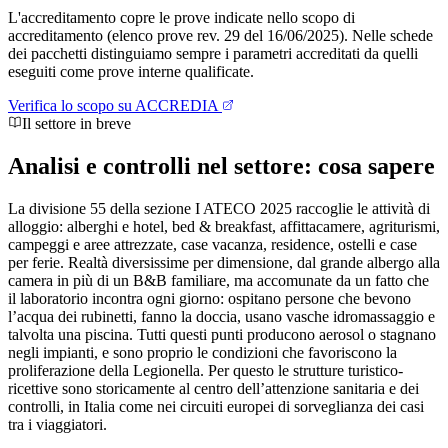
L'accreditamento copre le prove indicate nello scopo di
accreditamento (elenco prove rev. 29 del 16/06/2025). Nelle schede
dei pacchetti distinguiamo sempre i parametri accreditati da quelli
eseguiti come prove interne qualificate.
Verifica lo scopo su ACCREDIA
Il settore in breve
Analisi e controlli nel settore:
cosa sapere
La divisione 55 della sezione I ATECO 2025 raccoglie le attività di
alloggio: alberghi e hotel, bed & breakfast, affittacamere, agriturismi,
campeggi e aree attrezzate, case vacanza, residence, ostelli e case
per ferie. Realtà diversissime per dimensione, dal grande albergo alla
camera in più di un B&B familiare, ma accomunate da un fatto che
il laboratorio incontra ogni giorno: ospitano persone che bevono
l’acqua dei rubinetti, fanno la doccia, usano vasche idromassaggio e
talvolta una piscina. Tutti questi punti producono aerosol o stagnano
negli impianti, e sono proprio le condizioni che favoriscono la
proliferazione della Legionella. Per questo le strutture turistico-
ricettive sono storicamente al centro dell’attenzione sanitaria e dei
controlli, in Italia come nei circuiti europei di sorveglianza dei casi
tra i viaggiatori.