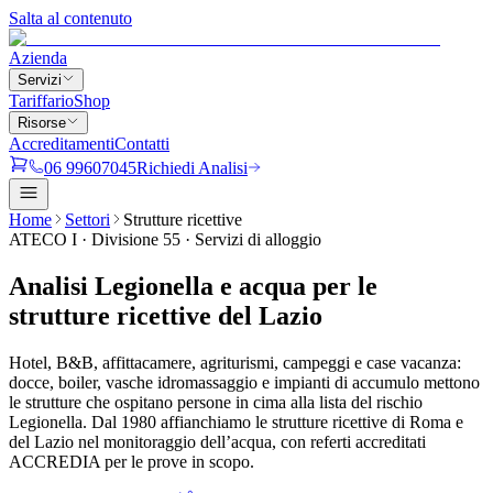
Salta al contenuto
Azienda
Servizi
Tariffario
Shop
Risorse
Accreditamenti
Contatti
06 99607045
Richiedi Analisi
Home
Settori
Strutture ricettive
ATECO I · Divisione 55 · Servizi di alloggio
Analisi Legionella e acqua per le
strutture ricettive
del Lazio
Hotel, B&B, affittacamere, agriturismi, campeggi e case vacanza:
docce, boiler, vasche idromassaggio e impianti di accumulo mettono
le strutture che ospitano persone in cima alla lista del rischio
Legionella. Dal 1980 affianchiamo le strutture ricettive di Roma e
del Lazio nel monitoraggio dell’acqua, con referti accreditati
ACCREDIA per le prove in scopo.