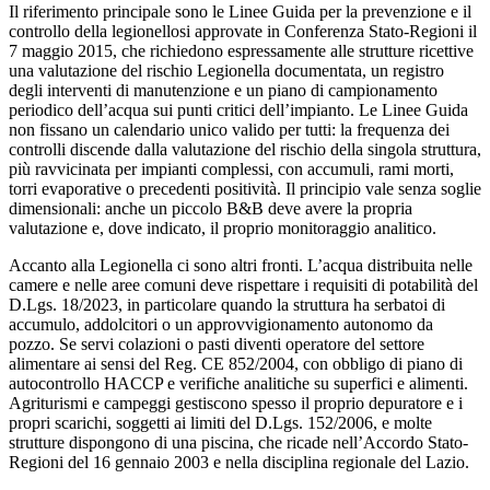
Il riferimento principale sono le Linee Guida per la prevenzione e il
controllo della legionellosi approvate in Conferenza Stato-Regioni il
7 maggio 2015, che richiedono espressamente alle strutture ricettive
una valutazione del rischio Legionella documentata, un registro
degli interventi di manutenzione e un piano di campionamento
periodico dell’acqua sui punti critici dell’impianto. Le Linee Guida
non fissano un calendario unico valido per tutti: la frequenza dei
controlli discende dalla valutazione del rischio della singola struttura,
più ravvicinata per impianti complessi, con accumuli, rami morti,
torri evaporative o precedenti positività. Il principio vale senza soglie
dimensionali: anche un piccolo B&B deve avere la propria
valutazione e, dove indicato, il proprio monitoraggio analitico.
Accanto alla Legionella ci sono altri fronti. L’acqua distribuita nelle
camere e nelle aree comuni deve rispettare i requisiti di potabilità del
D.Lgs. 18/2023, in particolare quando la struttura ha serbatoi di
accumulo, addolcitori o un approvvigionamento autonomo da
pozzo. Se servi colazioni o pasti diventi operatore del settore
alimentare ai sensi del Reg. CE 852/2004, con obbligo di piano di
autocontrollo HACCP e verifiche analitiche su superfici e alimenti.
Agriturismi e campeggi gestiscono spesso il proprio depuratore e i
propri scarichi, soggetti ai limiti del D.Lgs. 152/2006, e molte
strutture dispongono di una piscina, che ricade nell’Accordo Stato-
Regioni del 16 gennaio 2003 e nella disciplina regionale del Lazio.