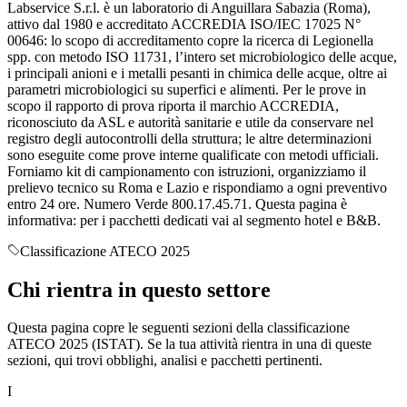
Labservice S.r.l. è un laboratorio di Anguillara Sabazia (Roma),
attivo dal 1980 e accreditato ACCREDIA ISO/IEC 17025 N°
00646: lo scopo di accreditamento copre la ricerca di Legionella
spp. con metodo ISO 11731, l’intero set microbiologico delle acque,
i principali anioni e i metalli pesanti in chimica delle acque, oltre ai
parametri microbiologici su superfici e alimenti. Per le prove in
scopo il rapporto di prova riporta il marchio ACCREDIA,
riconosciuto da ASL e autorità sanitarie e utile da conservare nel
registro degli autocontrolli della struttura; le altre determinazioni
sono eseguite come prove interne qualificate con metodi ufficiali.
Forniamo kit di campionamento con istruzioni, organizziamo il
prelievo tecnico su Roma e Lazio e rispondiamo a ogni preventivo
entro 24 ore. Numero Verde 800.17.45.71. Questa pagina è
informativa: per i pacchetti dedicati vai al segmento hotel e B&B.
Classificazione ATECO 2025
Chi rientra in
questo settore
Questa pagina copre le seguenti sezioni della classificazione
ATECO 2025 (ISTAT). Se la tua attività rientra in una di queste
sezioni, qui trovi obblighi, analisi e pacchetti pertinenti.
I