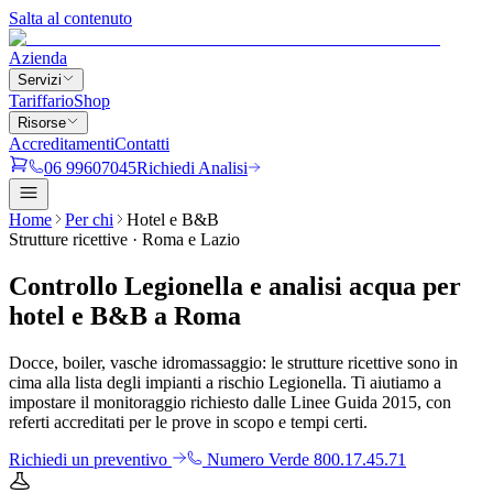
Salta al contenuto
Azienda
Servizi
Tariffario
Shop
Risorse
Accreditamenti
Contatti
06 99607045
Richiedi Analisi
Home
Per chi
Hotel e B&B
Strutture ricettive · Roma e Lazio
Controllo Legionella e analisi acqua per
hotel e B&B
a Roma
Docce, boiler, vasche idromassaggio: le strutture ricettive sono in
cima alla lista degli impianti a rischio Legionella. Ti aiutiamo a
impostare il monitoraggio richiesto dalle Linee Guida 2015, con
referti accreditati per le prove in scopo e tempi certi.
Richiedi un preventivo
Numero Verde 800.17.45.71