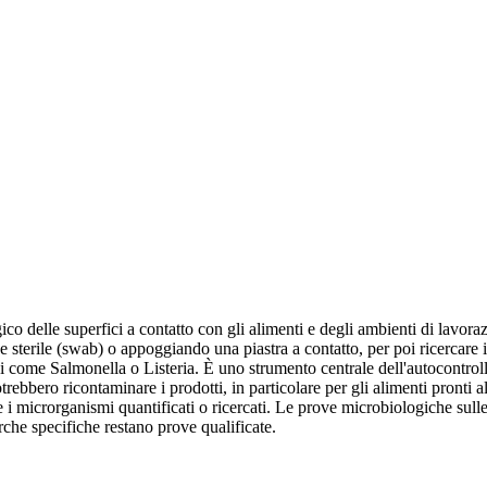
delle superfici a contatto con gli alimenti e degli ambienti di lavorazion
sterile (swab) o appoggiando una piastra a contatto, per poi ricercare in
eni come Salmonella o Listeria. È uno strumento centrale dell'autocontrol
bbero ricontaminare i prodotti, in particolare per gli alimenti pronti al
 i microrganismi quantificati o ricercati. Le prove microbiologiche sulle s
he specifiche restano prove qualificate.