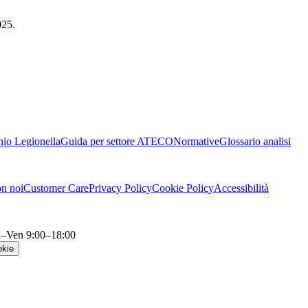
025.
chio Legionella
Guida per settore ATECO
Normative
Glossario analisi
n noi
Customer Care
Privacy Policy
Cookie Policy
Accessibilità
–Ven 9:00–18:00
okie