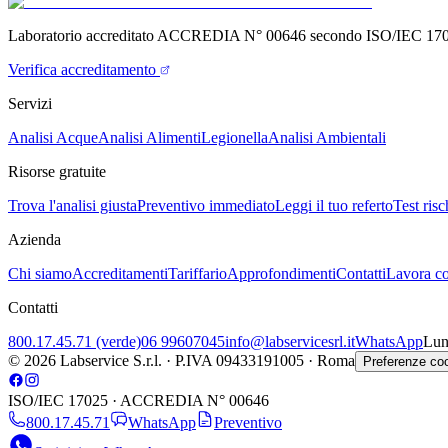
Laboratorio accreditato ACCREDIA N° 00646 secondo ISO/IEC 17
Verifica accreditamento
Servizi
Analisi Acque
Analisi Alimenti
Legionella
Analisi Ambientali
Risorse gratuite
Trova l'analisi giusta
Preventivo immediato
Leggi il tuo referto
Test ris
Azienda
Chi siamo
Accreditamenti
Tariffario
Approfondimenti
Contatti
Lavora co
Contatti
800.17.45.71 (verde)
06 99607045
info@labservicesrl.it
WhatsApp
Lun
©
2026
Labservice S.r.l. · P.IVA 09433191005 · Roma
Preferenze co
ISO/IEC 17025 · ACCREDIA N° 00646
800.17.45.71
WhatsApp
Preventivo