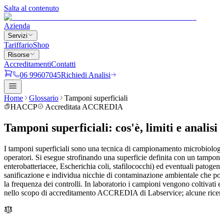
Salta al contenuto
Azienda
Servizi
Tariffario
Shop
Risorse
Accreditamenti
Contatti
06 99607045
Richiedi Analisi
Home
Glossario
Tamponi superficiali
HACCP
Accreditata ACCREDIA
Tamponi superficiali
:
cos'è, limiti e analisi
I tamponi superficiali sono una tecnica di campionamento microbiologico 
operatori. Si esegue strofinando una superficie definita con un tampone 
enterobatteriacee, Escherichia coli, stafilococchi) ed eventuali patog
sanificazione e individua nicchie di contaminazione ambientale che potre
la frequenza dei controlli. In laboratorio i campioni vengono coltivati e
nello scopo di accreditamento ACCREDIA di Labservice; alcune ricerc