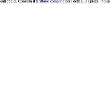
enti codici. Consulta il
tariffario completo
per i dettagli e i prezzi indica