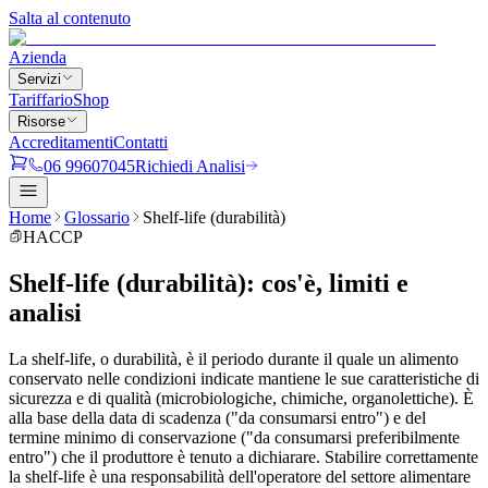
Salta al contenuto
Azienda
Servizi
Tariffario
Shop
Risorse
Accreditamenti
Contatti
06 99607045
Richiedi Analisi
Home
Glossario
Shelf-life (durabilità)
HACCP
Shelf-life (durabilità)
:
cos'è, limiti e
analisi
La shelf-life, o durabilità, è il periodo durante il quale un alimento
conservato nelle condizioni indicate mantiene le sue caratteristiche di
sicurezza e di qualità (microbiologiche, chimiche, organolettiche). È
alla base della data di scadenza ("da consumarsi entro") e del
termine minimo di conservazione ("da consumarsi preferibilmente
entro") che il produttore è tenuto a dichiarare. Stabilire correttamente
la shelf-life è una responsabilità dell'operatore del settore alimentare