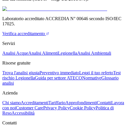
Laboratorio accreditato ACCREDIA N° 00646 secondo ISO/IEC
17025.
Verifica accreditamento
Servizi
Analisi Acque
Analisi Alimenti
Legionella
Analisi Ambientali
Risorse gratuite
Trova l'analisi giusta
Preventivo immediato
Leggi il tuo referto
Test
rischio Legionella
Guida per settore ATECO
Normative
Glossario
analisi
Azienda
Chi siamo
Accreditamenti
Tariffario
Approfondimenti
Contatti
Lavora
con noi
Customer Care
Privacy Policy
Cookie Policy
Politica di
Reso
Accessibilità
Contatti