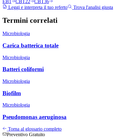
EB1
CBT22
CBT36
Leggi e interpreta il tuo referto
Trova l'analisi giusta
Termini
correlati
Microbiologia
Carica batterica totale
Microbiologia
Batteri coliformi
Microbiologia
Biofilm
Microbiologia
Pseudomonas aeruginosa
Torna al glossario completo
Preventivo Gratuito