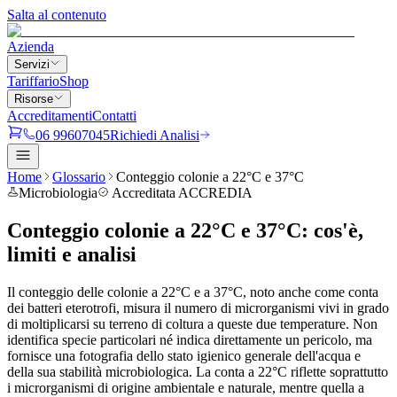
Salta al contenuto
Azienda
Servizi
Tariffario
Shop
Risorse
Accreditamenti
Contatti
06 99607045
Richiedi Analisi
Home
Glossario
Conteggio colonie a 22°C e 37°C
Microbiologia
Accreditata ACCREDIA
Conteggio colonie a 22°C e 37°C
:
cos'è,
limiti e analisi
Il conteggio delle colonie a 22°C e a 37°C, noto anche come conta
dei batteri eterotrofi, misura il numero di microrganismi vivi in grado
di moltiplicarsi su terreno di coltura a queste due temperature. Non
identifica specie particolari né indica direttamente un pericolo, ma
fornisce una fotografia dello stato igienico generale dell'acqua e
della sua stabilità microbiologica. La conta a 22°C riflette soprattutto
i microrganismi di origine ambientale e naturale, mentre quella a