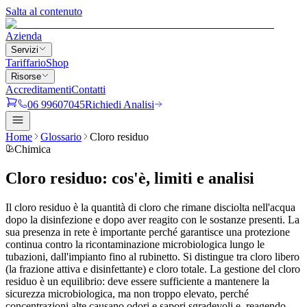
Salta al contenuto
Azienda
Servizi
Tariffario
Shop
Risorse
Accreditamenti
Contatti
06 99607045
Richiedi Analisi
Home
Glossario
Cloro residuo
Chimica
Cloro residuo
:
cos'è, limiti e analisi
Il cloro residuo è la quantità di cloro che rimane disciolta nell'acqua
dopo la disinfezione e dopo aver reagito con le sostanze presenti. La
sua presenza in rete è importante perché garantisce una protezione
continua contro la ricontaminazione microbiologica lungo le
tubazioni, dall'impianto fino al rubinetto. Si distingue tra cloro libero
(la frazione attiva e disinfettante) e cloro totale. La gestione del cloro
residuo è un equilibrio: deve essere sufficiente a mantenere la
sicurezza microbiologica, ma non troppo elevato, perché
concentrazioni alte causano odori e sapori sgradevoli e, reagendo