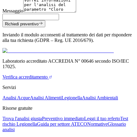
Messaggio
Richiedi preventivo
Inviando il modulo acconsenti al trattamento dei dati per rispondere
alla tua richiesta (GDPR – Reg. UE 2016/679).
Laboratorio accreditato ACCREDIA N° 00646 secondo ISO/IEC
17025.
Verifica accreditamento
Servizi
Analisi Acque
Analisi Alimenti
Legionella
Analisi Ambientali
Risorse gratuite
Trova l'analisi giusta
Preventivo immediato
Leggi il tuo referto
Test
rischio Legionella
Guida per settore ATECO
Normative
Glossario
analisi