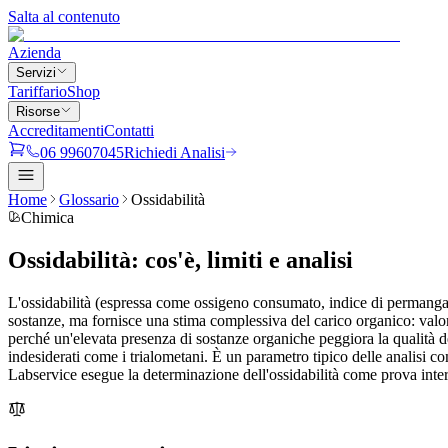
Salta al contenuto
Azienda
Servizi
Tariffario
Shop
Risorse
Accreditamenti
Contatti
06 99607045
Richiedi Analisi
Home
Glossario
Ossidabilità
Chimica
Ossidabilità
:
cos'è, limiti e analisi
L'ossidabilità (espressa come ossigeno consumato, indice di permanganat
sostanze, ma fornisce una stima complessiva del carico organico: valori
perché un'elevata presenza di sostanze organiche peggiora la qualità de
indesiderati come i trialometani. È un parametro tipico delle analisi c
Labservice esegue la determinazione dell'ossidabilità come prova int